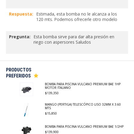
Respuesta:
Estimada, esta bomba no le alcanza a los
120 mts. Podemos ofrecerle otro modelo
Pregunta:
Esta bomba sirve para dar alta presión en
riego con aspersores Saludos
Respuesta:
Es una bomba recomendada para uso
doméstico, le sirve para riego.
PRODUCTOS
PREFERIDOS
BOMBA PARA PISCINA VULCANO PREMIUM BAE 1HP
MOTOR ITALIANO
$139,350
MANGO (PERTIGA) TELESCÓPICO LISO 32MM X 3.60
MTS
$15,850
BOMBA PARA PISCINA VULCANO PREMIUM BAE 1/2HP
$139,900